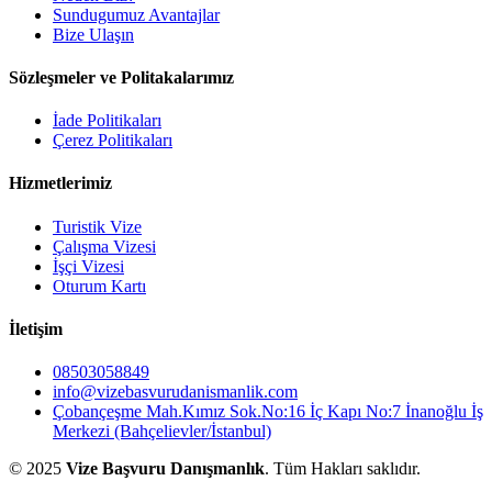
Sundugumuz Avantajlar
Bize Ulaşın
Sözleşmeler ve Politakalarımız
İade Politikaları
Çerez Politikaları
Hizmetlerimiz
Turistik Vize
Çalışma Vizesi
İşçi Vizesi
Oturum Kartı
İletişim
08503058849
info@vizebasvurudanismanlik.com
Çobançeşme Mah.Kımız Sok.No:16 İç Kapı No:7 İnanoğlu İş
Merkezi (Bahçelievler/İstanbul)
© 2025
Vize Başvuru Danışmanlık
. Tüm Hakları saklıdır.