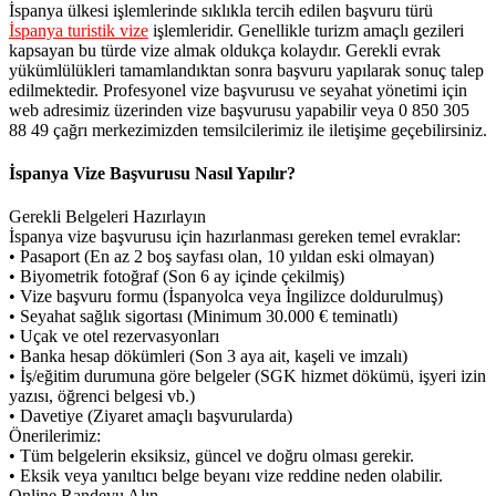
İspanya ülkesi işlemlerinde sıklıkla tercih edilen başvuru türü
İspanya turistik vize
işlemleridir. Genellikle turizm amaçlı gezileri
kapsayan bu türde vize almak oldukça kolaydır. Gerekli evrak
yükümlülükleri tamamlandıktan sonra başvuru yapılarak sonuç talep
edilmektedir. Profesyonel vize başvurusu ve seyahat yönetimi için
web adresimiz üzerinden vize başvurusu yapabilir veya 0 850 305
88 49 çağrı merkezimizden temsilcilerimiz ile iletişime geçebilirsiniz.
İspanya Vize Başvurusu Nasıl Yapılır?
Gerekli Belgeleri Hazırlayın
İspanya vize başvurusu için hazırlanması gereken temel evraklar:
• Pasaport (En az 2 boş sayfası olan, 10 yıldan eski olmayan)
• Biyometrik fotoğraf (Son 6 ay içinde çekilmiş)
• Vize başvuru formu (İspanyolca veya İngilizce doldurulmuş)
• Seyahat sağlık sigortası (Minimum 30.000 € teminatlı)
• Uçak ve otel rezervasyonları
• Banka hesap dökümleri (Son 3 aya ait, kaşeli ve imzalı)
• İş/eğitim durumuna göre belgeler (SGK hizmet dökümü, işyeri izin
yazısı, öğrenci belgesi vb.)
• Davetiye (Ziyaret amaçlı başvurularda)
Önerilerimiz:
• Tüm belgelerin eksiksiz, güncel ve doğru olması gerekir.
• Eksik veya yanıltıcı belge beyanı vize reddine neden olabilir.
Online Randevu Alın