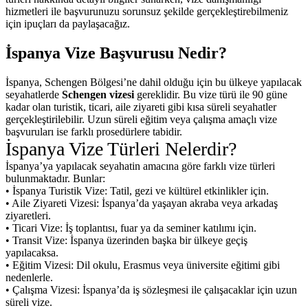
hizmetleri ile başvurunuzu sorunsuz şekilde gerçekleştirebilmeniz
için ipuçları da paylaşacağız.
İspanya Vize Başvurusu Nedir?
İspanya, Schengen Bölgesi’ne dahil olduğu için bu ülkeye yapılacak
seyahatlerde
Schengen vizesi
gereklidir. Bu vize türü ile 90 güne
kadar olan turistik, ticari, aile ziyareti gibi kısa süreli seyahatler
gerçekleştirilebilir. Uzun süreli eğitim veya çalışma amaçlı vize
başvuruları ise farklı prosedürlere tabidir.
İspanya Vize Türleri Nelerdir?
İspanya’ya yapılacak seyahatin amacına göre farklı vize türleri
bulunmaktadır. Bunlar:
• İspanya Turistik Vize: Tatil, gezi ve kültürel etkinlikler için.
• Aile Ziyareti Vizesi: İspanya’da yaşayan akraba veya arkadaş
ziyaretleri.
• Ticari Vize: İş toplantısı, fuar ya da seminer katılımı için.
• Transit Vize: İspanya üzerinden başka bir ülkeye geçiş
yapılacaksa.
• Eğitim Vizesi: Dil okulu, Erasmus veya üniversite eğitimi gibi
nedenlerle.
• Çalışma Vizesi: İspanya’da iş sözleşmesi ile çalışacaklar için uzun
süreli vize.