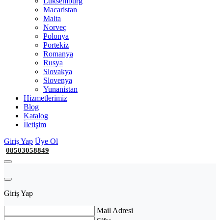
Lüksemburg
Macaristan
Malta
Norveç
Polonya
Portekiz
Romanya
Rusya
Slovakya
Slovenya
Yunanistan
Hizmetlerimiz
Blog
Katalog
İletişim
Giriş Yap
Üye Ol
08503058849
Giriş Yap
Mail Adresi