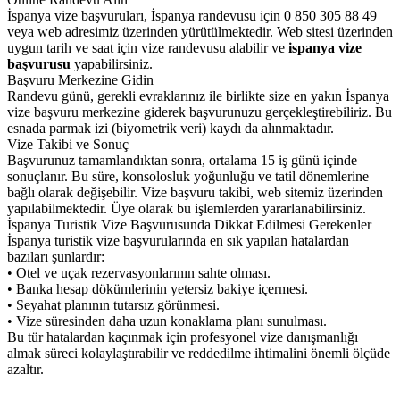
İspanya vize başvuruları, İspanya randevusu için 0 850 305 88 49
veya web adresimiz üzerinden yürütülmektedir. Web sitesi üzerinden
uygun tarih ve saat için vize randevusu alabilir ve
ispanya vize
başvurusu
yapabilirsiniz.
Başvuru Merkezine Gidin
Randevu günü, gerekli evraklarınız ile birlikte size en yakın İspanya
vize başvuru merkezine giderek başvurunuzu gerçekleştirebiliriz. Bu
esnada parmak izi (biyometrik veri) kaydı da alınmaktadır.
Vize Takibi ve Sonuç
Başvurunuz tamamlandıktan sonra, ortalama 15 iş günü içinde
sonuçlanır. Bu süre, konsolosluk yoğunluğu ve tatil dönemlerine
bağlı olarak değişebilir. Vize başvuru takibi, web sitemiz üzerinden
yapılabilmektedir. Üye olarak bu işlemlerden yararlanabilirsiniz.
İspanya Turistik Vize Başvurusunda Dikkat Edilmesi Gerekenler
İspanya turistik vize başvurularında en sık yapılan hatalardan
bazıları şunlardır:
• Otel ve uçak rezervasyonlarının sahte olması.
• Banka hesap dökümlerinin yetersiz bakiye içermesi.
• Seyahat planının tutarsız görünmesi.
• Vize süresinden daha uzun konaklama planı sunulması.
Bu tür hatalardan kaçınmak için profesyonel vize danışmanlığı
almak süreci kolaylaştırabilir ve reddedilme ihtimalini önemli ölçüde
azaltır.