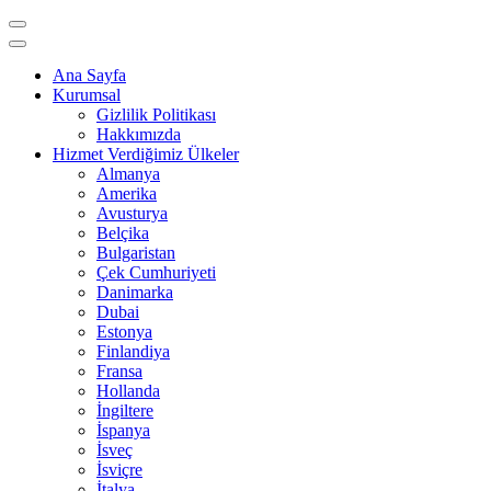
Ana Sayfa
Kurumsal
Gizlilik Politikası
Hakkımızda
Hizmet Verdiğimiz Ülkeler
Almanya
Amerika
Avusturya
Belçika
Bulgaristan
Çek Cumhuriyeti
Danimarka
Dubai
Estonya
Finlandiya
Fransa
Hollanda
İngiltere
İspanya
İsveç
İsviçre
İtalya