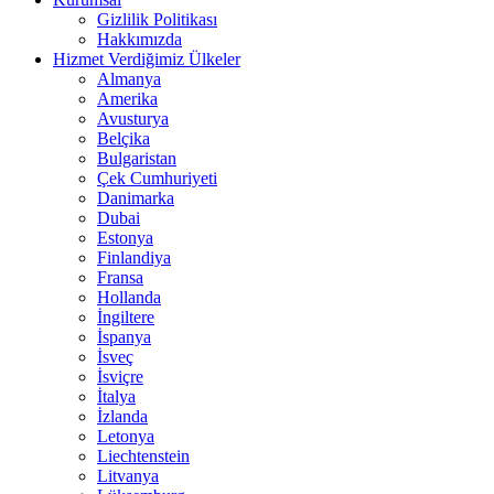
Gizlilik Politikası
Hakkımızda
Hizmet Verdiğimiz Ülkeler
Almanya
Amerika
Avusturya
Belçika
Bulgaristan
Çek Cumhuriyeti
Danimarka
Dubai
Estonya
Finlandiya
Fransa
Hollanda
İngiltere
İspanya
İsveç
İsviçre
İtalya
İzlanda
Letonya
Liechtenstein
Litvanya