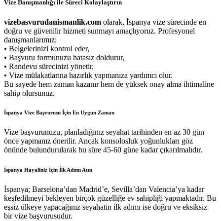
Vize Danışmanlığı ile Süreci Kolaylaştırın
vizebasvurudanismanlik.com
olarak, İspanya vize sürecinde en
doğru ve güvenilir hizmeti sunmayı amaçlıyoruz. Profesyonel
danışmanlarımız;
• Belgelerinizi kontrol eder,
• Başvuru formunuzu hatasız doldurur,
• Randevu sürecinizi yönetir,
• Vize mülakatlarına hazırlık yapmanıza yardımcı olur.
Bu sayede hem zaman kazanır hem de yüksek onay alma ihtimaline
sahip olursunuz.
İspanya Vize Başvurusu İçin En Uygun Zaman
Vize başvurunuzu, planladığınız seyahat tarihinden en az 30 gün
önce yapmanız önerilir. Ancak konsolosluk yoğunlukları göz
önünde bulundurularak bu süre 45-60 güne kadar çıkarılmalıdır.
İspanya Hayaliniz İçin İlk Adımı Atın
İspanya; Barselona’dan Madrid’e, Sevilla’dan Valencia’ya kadar
keşfedilmeyi bekleyen birçok güzelliğe ev sahipliği yapmaktadır. Bu
eşsiz ülkeye yapacağınız seyahatin ilk adımı ise doğru ve eksiksiz
bir vize başvurusudur.