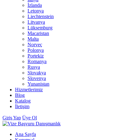
İzlanda
Letonya
Liechtenstein
Litvanya
Lüksemburg
Macaristan
Malta
Norveç
Polonya
Portekiz
Romanya
Rusya
Slovakya
Slovenya
Yunanistan
Hizmetlerimiz
Blog
Katalog
İletişim
Giriş Yap
Üye Ol
Ana Sayfa
Kurumsal