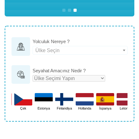
Yolculuk Nereye ?
Ülke Seçin
Seyahat Amacınız Nedir ?
Çek
Estonya
Finlandiya
Hollanda
İspanya
Letonya
Litvan
Cumhuriyeti