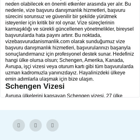
neden olabilecek en önemli etkenler arasında yer alır. Bu
nedenle, vize başvuru danışmanlık hizmetleri, başvuru
sürecini sorunsuz ve güvenilir bir şekilde yürütmek
isteyenler için kritik bir rol oynar. Vize süreçlerinin
karmaşıklığı ve sürekli güncellenen yönetmelikler, bireysel
başvurularda hata payını artırır. Bu noktada,
vizebasvurudanismanlik.com olarak sunduğumuz vize
başvuru danışmanlık hizmetleri, başvurularınızı başarıyla
sonuçlandırmanız için profesyonel destek sunar. Hedefiniz
hangi ülke olursa olsun; Schengen, Amerika, Kanada,
Avrupa, işçi vizesi veya oturum kartı gibi tüm başvurularda
uzman kadromuzla yanınızdayız. Hayalinizdeki ülkeye
emin adımlarla ulaşmak için bize ulaşın.
Schengen Vizesi
Avrupa ülkelerini kapsayan Schengen vizesi, 27 ülke
içerisinde serbest dolaşım hakkı sunmasıyla en çok tercih
edilen vize türlerinden biridir. Ancak
Schengen vizesi
başvurusu yaparken dikkat edilmesi gereken çok sayıda
detay bulunur: doğru ülkeye başvuru yapılması, seyahat
planının net olması, otel ve uçak rezervasyonlarının
eksiksiz sunulması gibi. Vize başvuru danışmanlığı,
Schengen bölgesinde ret oranlarının azalmasını