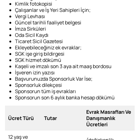
Kimlik fotokopisi
Çalışanlar ve İş Yeri Sahipleri İçin;
Vergi Levhası
Güncel tarihli faaliyet belgesi
İmza Sirküleri
Oda Sicil Kaydı
Ticaret Sicil Gazetesi
Ekleyebileceğiniz ek evraklar;
SGK işe giriş bildirgesi
SGK hizmet dökümü
Kaşeli ve imzalı son 3 aya ait maaş bordosu
İşveren izin yazısı
Başvurunuzda Sponsorluk Var İse;
Sponsorluk dilekçesi
Sponsorun tüm iş evrakları
Sponsorun son 6 aylık banka hesap dökümü
Evrak Masrafları Ve
Ücret Türü
Tutar
Danışmanlık
Ücretleri
12 yaş ve