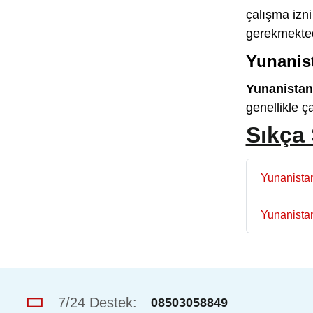
çalışma izni
gerekmekted
Yunanist
Yunanistan 
genellikle ç
Sıkça 
Yunanistan
Yunanistan
7/24 Destek:
08503058849