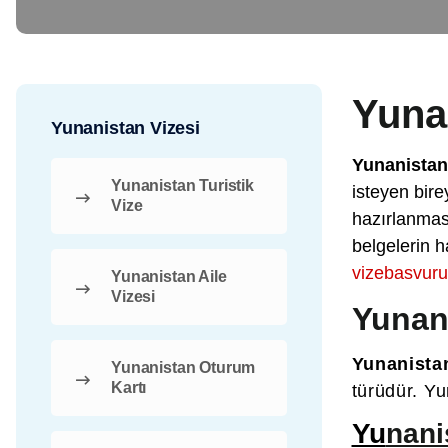
Yunan
Yunanistan Vizesi
Yunanistan 
Yunanistan Turistik
isteyen bire
Vize
hazırlanmas
belgelerin 
vizebasvur
Yunanistan Aile
Vizesi
Yunani
Yunanistan
Yunanistan Oturum
Kartı
türüdür. Yu
Yu
nani