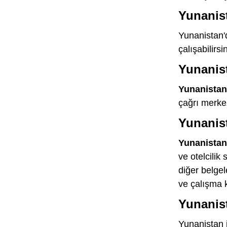
Yunanista
Yunanistan'd
çalışabilirs
Yunanist
Yunanistan 
çağrı merkez
Yunanist
Yunanistan 
ve otelcilik
diğer belge
ve çalışma k
Yunanist
Yunanistan i