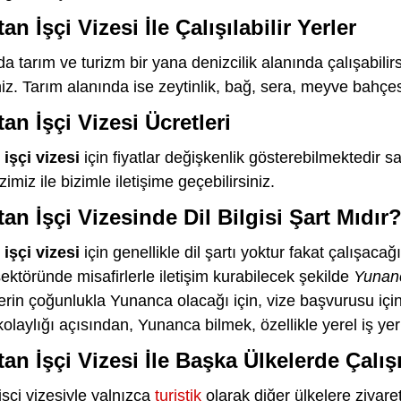
n İşçi Vizesi İle Çalışılabilir Yerler
a tarım ve turizm bir yana denizcilik alanında çalışabilirs
iniz. Tarım alanında ise zeytinlik, bağ, sera, meyve bahçesi
an İşçi Vizesi Ücretleri
işçi vizesi
için fiyatlar değişkenlik gösterebilmektedir sab
imiz ile bizimle iletişime geçebilirsiniz.
an İşçi Vizesinde Dil Bilgisi Şart Mıdır
işçi vizesi
için genellikle dil şartı yoktur fakat çalışaca
 sektöründe misafirlerle iletişim kurabilecek şekilde
Yuna
lerin çoğunlukla Yunanca olacağı için, vize başvurusu iç
olaylığı açısından, Yunanca bilmek, özellikle yerel iş yerl
an İşçi Vizesi İle Başka Ülkelerde Çalışı
şçi vizesiyle yalnızca
turistik
olarak diğer ülkelere ziyaret 