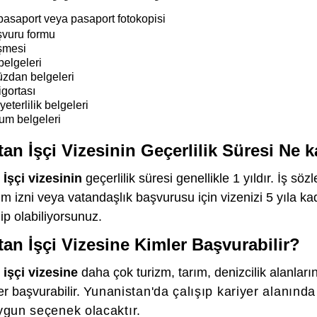
pasaport veya pasaport fotokopisi
şvuru formu
eşmesi
belgeleri
üzdan belgeleri
igortası
yeterlilik belgeleri
um belgeleri
an İşçi Vizesinin Geçerlilik Süresi Ne 
İşçi vizesinin
geçerlilik süresi genellikle 1 yıldır. İş s
m izni veya vatandaşlık başvurusu için vizenizi 5 yıla ka
p olabiliyorsunuz.
an İşçi Vizesine Kimler Başvurabilir?
işçi vizesine
daha çok turizm, tarım, denizcilik alanla
er başvurabilir.
Yunanistan'da çalışıp kariyer alanında
uygun seçenek olacaktır.