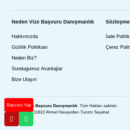
Neden Vize Başvuru Danışmanlık
Sözleşmel
Hakkımızda
İade Politik
Gizlilik Politikası
Çerez Polit
Neden Biz?
Sundugumuz Avantajlar
Bize Ulaşın
Başvuru Yap
© 2025
Vize Başvuru Danışmanlık
. Tüm Hakları saklıdır.
Türsab No:
11822 Ahmel Havayolları Turizm Seyahat