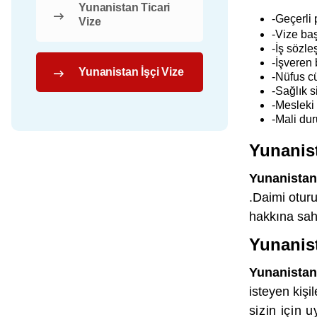
Yunanistan Ticari
-Geçerli 
Vize
-Vize ba
-İş sözl
-İşveren 
Yunanistan İşçi Vize
-Nüfus c
-Sağlık s
-Mesleki 
-Mali dur
Yunanist
Yunanistan 
.Daimi oturu
hakkına sahi
Yunanist
Yunanistan 
isteyen kişil
sizin için 