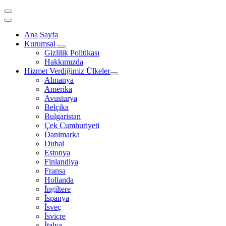
Ana Sayfa
Kurumsal
Gizlilik Politikası
Hakkımızda
Hizmet Verdiğimiz Ülkeler
Almanya
Amerika
Avusturya
Belçika
Bulgaristan
Çek Cumhuriyeti
Danimarka
Dubai
Estonya
Finlandiya
Fransa
Hollanda
İngiltere
İspanya
İsveç
İsviçre
İtalya