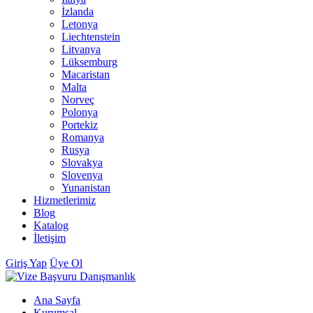
İzlanda
Letonya
Liechtenstein
Litvanya
Lüksemburg
Macaristan
Malta
Norveç
Polonya
Portekiz
Romanya
Rusya
Slovakya
Slovenya
Yunanistan
Hizmetlerimiz
Blog
Katalog
İletişim
Giriş Yap
Üye Ol
Ana Sayfa
Kurumsal