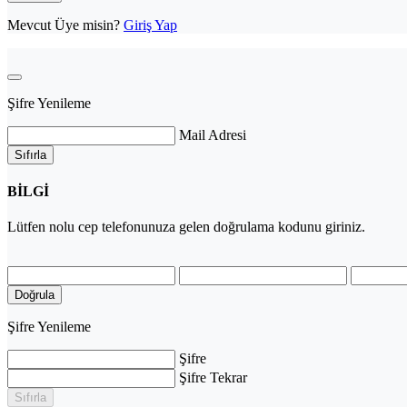
Mevcut Üye misin?
Giriş Yap
Şifre Yenileme
Mail Adresi
Sıfırla
BİLGİ
Lütfen
nolu cep telefonunuza gelen doğrulama kodunu giriniz.
Doğrula
Şifre Yenileme
Şifre
Şifre Tekrar
Sıfırla