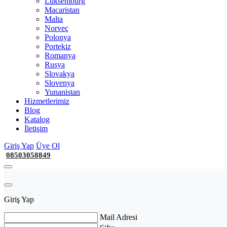
Lüksemburg
Macaristan
Malta
Norveç
Polonya
Portekiz
Romanya
Rusya
Slovakya
Slovenya
Yunanistan
Hizmetlerimiz
Blog
Katalog
İletişim
Giriş Yap
Üye Ol
08503058849
Giriş Yap
Mail Adresi