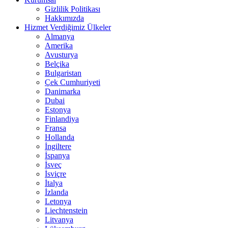
Gizlilik Politikası
Hakkımızda
Hizmet Verdiğimiz Ülkeler
Almanya
Amerika
Avusturya
Belçika
Bulgaristan
Çek Cumhuriyeti
Danimarka
Dubai
Estonya
Finlandiya
Fransa
Hollanda
İngiltere
İspanya
İsveç
İsviçre
İtalya
İzlanda
Letonya
Liechtenstein
Litvanya