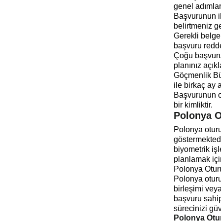
genel adımları
Başvurunun il
belirtmeniz ge
Gerekli belge
başvuru redded
Çoğu başvuru 
planınız açıkl
Göçmenlik Bür
ile birkaç ay 
Başvurunun on
bir kimliktir.
Polonya O
Polonya oturu
göstermektedi
biyometrik işl
planlamak içi
Polonya Otur
Polonya oturu
birleşimi veya
başvuru sahip
sürecinizi gü
Polonya Otu