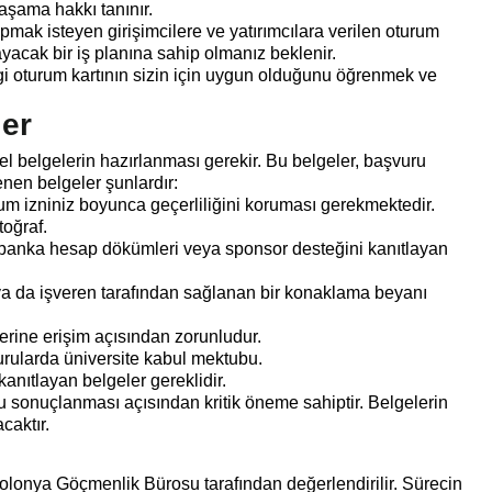
aşama hakkı tanınır.
pmak isteyen girişimcilere ve yatırımcılara verilen oturum
ayacak bir iş planına sahip olmanız beklenir.
gi oturum kartının sizin için uygun olduğunu öğrenmek ve
ler
l belgelerin hazırlanması gerekir. Bu belgeler, başvuru
enen belgeler şunlardır:
um izniniz boyunca geçerliliğini koruması gerekmektedir.
toğraf.
 banka hesap dökümleri veya sponsor desteğini kanıtlayan
 ya da işveren tarafından sağlanan bir konaklama beyanı
lerine erişim açısından zorunludur.
urularda üniversite kabul mektubu.
kanıtlayan belgeler gereklidir.
 sonuçlanması açısından kritik öneme sahiptir. Belgelerin
caktır.
lonya Göçmenlik Bürosu tarafından değerlendirilir. Sürecin