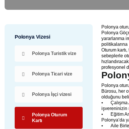
Polonya oturum
Polonya Göçme
Polonya Vizesi
yararlanma im
politikaların
Oturum kartı, 
Polonya Turistik vize
sebeplerle ot
hızlandıracak
profesyonel de
Polony
Polonya Ticari vize
Polonya oturu
Bürosu, her o
Polonya İşçi vizesi
olduğunu belir
•
Çalışma A
işvereninizin
•
Eğitim Am
Polonya Oturum
Polonya’da ya
Kartı
•
Aile Birl