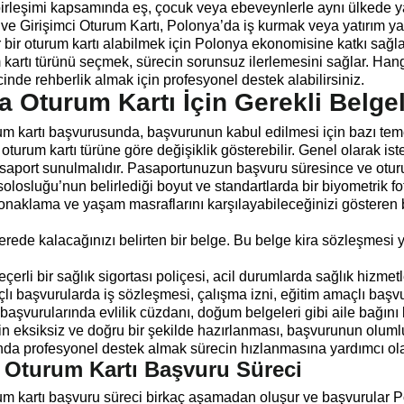
 birleşimi kapsamında eş, çocuk veya ebeveynlerle aynı ülkede y
 ve Girişimci Oturum Kartı, Polonya’da iş kurmak veya yatırım ya
ür bir oturum kartı alabilmek için Polonya ekonomisine katkı sağl
kartı türünü seçmek, sürecin sorunsuz ilerlemesini sağlar. Han
inde rehberlik almak için profesyonel destek alabilirsiniz.
 Oturum Kartı İçin Gerekli Belge
m kartı başvurusunda, başvurunun kabul edilmesi için bazı teme
turum kartı türüne göre değişiklik gösterebilir. Genel olarak ist
asaport sunulmalıdır. Pasaportunuzun başvuru süresince ve otur
losluğu’nun belirlediği boyut ve standartlarda bir biyometrik fo
naklama ve yaşam masraflarını karşılayabileceğinizi gösteren
rede kalacağınızı belirten bir belge. Bu belge kira sözleşmesi
erli bir sağlık sigortası poliçesi, acil durumlarda sağlık hizmet
ı başvurularda iş sözleşmesi, çalışma izni, eğitim amaçlı başv
 başvurularında evlilik cüzdanı, doğum belgeleri gibi aile bağını 
n eksiksiz ve doğru bir şekilde hazırlanması, başvurunun olumlu
da profesyonel destek almak sürecin hızlanmasına yardımcı ola
 Oturum Kartı Başvuru Süreci
m kartı başvuru süreci birkaç aşamadan oluşur ve başvurular Po