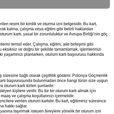
len resmi bir kimlik ve oturma izni belgesidir. Bu kart,
ak kalma, çalışma veya eğitim gibi belirli haklardan
turum kartı, yasal bir zorunluluktur ve Avrupa Birliği’nin göç
lerini temsil eder. Çalışma, eğitim, aile birleşimi gibi
u eksiksiz ve doğru bir şekilde tamamlamak, işlemlerinizi
ki yaşamınızı planlarken, oturum kartı başvurusu hakkında
ş süresine bağlı olarak çeşitlilik gösterir. Polonya Göçmenlik
rum kartı başvurusunda bulunmadan önce hangi türün size uygun
oturum kartı türleri şunlardır:
eyen kişilere verilir. Bu tür bir oturum kartı almak için
 maaş ve çalışma koşullarınızı içermelidir.
cilere verilen oturum kartıdır. Bu kart, eğitiminiz süresince
ma hakkı sağlar.
 yanına taşınmak isteyen bireylere yönelik bir oturum izni