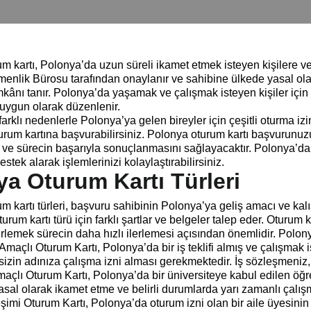
 kartı, Polonya’da uzun süreli ikamet etmek isteyen kişilere veri
nlik Bürosu tarafından onaylanır ve sahibine ülkede yasal olar
kânı tanır. Polonya’da yaşamak ve çalışmak isteyen kişiler için o
a uygun olarak düzenlenir.
farklı nedenlerle Polonya’ya gelen bireyler için çeşitli oturma izin
urum kartına başvurabilirsiniz. Polonya oturum kartı başvurunuz
 ve sürecin başarıyla sonuçlanmasını sağlayacaktır. Polonya’da
stek alarak işlemlerinizi kolaylaştırabilirsiniz.
a Oturum Kartı Türleri
m kartı türleri, başvuru sahibinin Polonya’ya geliş amacı ve kalı
turum kartı türü için farklı şartlar ve belgeler talep eder. Otu
lemek sürecin daha hızlı ilerlemesi açısından önemlidir. Polonya 
maçlı Oturum Kartı, Polonya’da bir iş teklifi almış ve çalışmak ist
 sizin adınıza çalışma izni alması gerekmektedir. İş sözleşmeniz,
açlı Oturum Kartı, Polonya’da bir üniversiteye kabul edilen öğren
sal olarak ikamet etme ve belirli durumlarda yarı zamanlı çalış
eşimi Oturum Kartı, Polonya’da oturum izni olan bir aile üyesinin