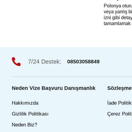
Polonya oturu
veya yanlış b
izni gibi det
tamamlamak iç
7/24 Destek:
08503058849
Neden Vize Başvuru Danışmanlık
Sözleşmel
Hakkımızda
İade Politik
Gizlilik Politikası
Çerez Polit
Neden Biz?