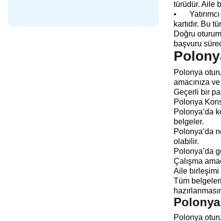
türüdür. Aile
•
Yatırımcı
kartıdır. Bu t
Doğru oturum 
başvuru sürec
Polonya
Polonya oturu
amacınıza ve o
Geçerli bir p
Polonya Konso
Polonya’da ko
belgeler.
Polonya’da ne
olabilir.
Polonya’da geç
Çalışma amaçl
Aile birleşimi
Tüm belgeleri
hazırlanmasın
Polonya
Polonya oturu