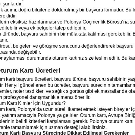
 şunlardır:
k adımı, doğru bilgilerle doldurulmuş bir başvuru formudur. Bu 
reklidir.
lerin eksiksiz hazırlanması ve Polonya Göçmenlik Bürosu’na su
ilebilir veya ek belgeler talep edilebilir.
türünde, başvuru sahibinin bir mülakata katılması gerekebilir. 
anır.
osu, belgeleri ve görüşme sonucunu değerlendirerek başvuru h
arasında değişebilir.
aylanması durumunda oturum kartınız size teslim edilir. Bu kar
turum Kartı Ücretleri
m kartı başvuru ücretleri, başvuru türüne, başvuru sahibinin yaş
r. Her yıl güncellenen bu ücretler, başvuru sürecinin tamamlanm
emler, noter tasdikleri ve sağlık sigortası gibi ek masraflar da ol
n profesyonel danışmanlık almanız önerilir.
um Kartı Kimler İçin Uygundur?
m kartı, Polonya’da uzun süreli ikamet etmek isteyen bireyler içi
 yatırım amacıyla Polonya’ya gelirler. Oturum kartı, Avrupa Birliğ
lerinin belirli kriterleri karşılaması gerekir. Polonya oturum k
venle tamamlamak için uzman desteği alabilirsiniz.
rum Kartı Başvuru Sürecinde Dikkat Edilmesi Gerekenler