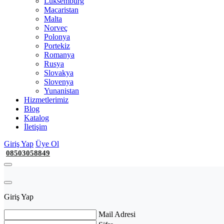
Lüksemburg
Macaristan
Malta
Norveç
Polonya
Portekiz
Romanya
Rusya
Slovakya
Slovenya
Yunanistan
Hizmetlerimiz
Blog
Katalog
İletişim
Giriş Yap
Üye Ol
08503058849
Giriş Yap
Mail Adresi