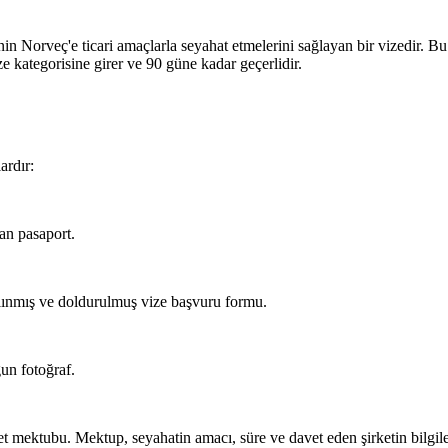
erinin Norveç'e ticari amaçlarla seyahat etmelerini sağlayan bir vizedir. B
ize kategorisine girer ve 90 güne kadar geçerlidir.
ardır:
lan pasaport.
ınmış ve doldurulmuş vize başvuru formu.
un fotoğraf.
t mektubu. Mektup, seyahatin amacı, süre ve davet eden şirketin bilgiler