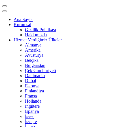
Ana Sayfa
Kurumsal
Gizlilik Politikası
Hakkımızda
Hizmet Verdiğimiz Ülkeler
Almanya
Amerika
Avusturya
Belçika
Bulgaristan
Çek Cumhuriyeti
Danimarka
Dubai
Estonya
Finlandiya
Fransa
Hollanda
İngiltere
İspanya
İsveç
İsviçre
İtalya