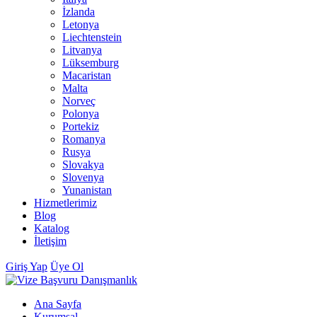
İzlanda
Letonya
Liechtenstein
Litvanya
Lüksemburg
Macaristan
Malta
Norveç
Polonya
Portekiz
Romanya
Rusya
Slovakya
Slovenya
Yunanistan
Hizmetlerimiz
Blog
Katalog
İletişim
Giriş Yap
Üye Ol
Ana Sayfa
Kurumsal