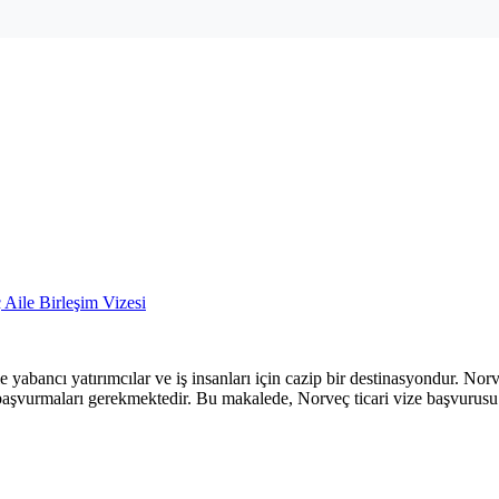
Aile Birleşim Vizesi
e yabancı yatırımcılar ve iş insanları için cazip bir destinasyondur. Nor
e başvurmaları gerekmektedir. Bu makalede, Norveç ticari vize başvurusu