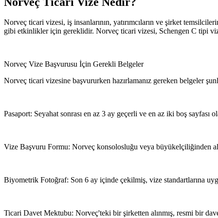
Norveç Ticari Vize Nedir?
Norveç ticari vizesi, iş insanlarının, yatırımcıların ve şirket temsilcil
gibi etkinlikler için gereklidir. Norveç ticari vizesi, Schengen C tipi v
Norveç Vize Başvurusu İçin Gerekli Belgeler
Norveç ticari vizesine başvururken hazırlamanız gereken belgeler şunl
Pasaport: Seyahat sonrası en az 3 ay geçerli ve en az iki boş sayfası o
Vize Başvuru Formu: Norveç konsolosluğu veya büyükelçiliğinden al
Biyometrik Fotoğraf: Son 6 ay içinde çekilmiş, vize standartlarına uyg
Ticari Davet Mektubu: Norveç'teki bir şirketten alınmış, resmi bir dave