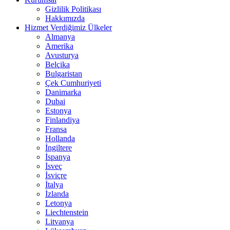
Gizlilik Politikası
Hakkımızda
Hizmet Verdiğimiz Ülkeler
Almanya
Amerika
Avusturya
Belçika
Bulgaristan
Çek Cumhuriyeti
Danimarka
Dubai
Estonya
Finlandiya
Fransa
Hollanda
İngiltere
İspanya
İsveç
İsviçre
İtalya
İzlanda
Letonya
Liechtenstein
Litvanya