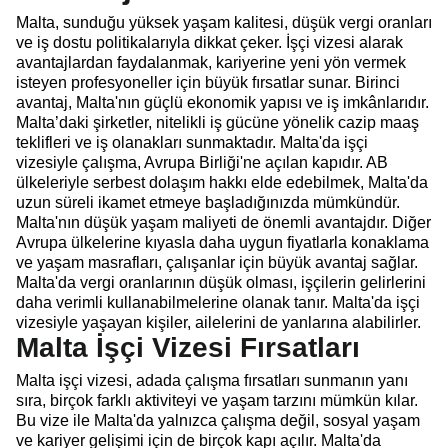
Malta, sunduğu yüksek yaşam kalitesi, düşük vergi oranları
ve iş dostu politikalarıyla dikkat çeker. İşçi vizesi alarak
avantajlardan faydalanmak, kariyerine yeni yön vermek
isteyen profesyoneller için büyük fırsatlar sunar. Birinci
avantaj, Malta'nın güçlü ekonomik yapısı ve iş imkânlarıdır.
Malta’daki şirketler, nitelikli iş gücüne yönelik cazip maaş
teklifleri ve iş olanakları sunmaktadır. Malta'da işçi
vizesiyle çalışma, Avrupa Birliği'ne açılan kapıdır. AB
ülkeleriyle serbest dolaşım hakkı elde edebilmek, Malta'da
uzun süreli ikamet etmeye başladığınızda mümkündür.
Malta'nın düşük yaşam maliyeti de önemli avantajdır. Diğer
Avrupa ülkelerine kıyasla daha uygun fiyatlarla konaklama
ve yaşam masrafları, çalışanlar için büyük avantaj sağlar.
Malta'da vergi oranlarının düşük olması, işçilerin gelirlerini
daha verimli kullanabilmelerine olanak tanır. Malta'da işçi
vizesiyle yaşayan kişiler, ailelerini de yanlarına alabilirler.
Malta İşçi Vizesi Fırsatları
Malta işçi vizesi, adada çalışma fırsatları sunmanın yanı
sıra, birçok farklı aktiviteyi ve yaşam tarzını mümkün kılar.
Bu vize ile Malta'da yalnızca çalışma değil, sosyal yaşam
ve kariyer gelişimi için de birçok kapı açılır. Malta'da