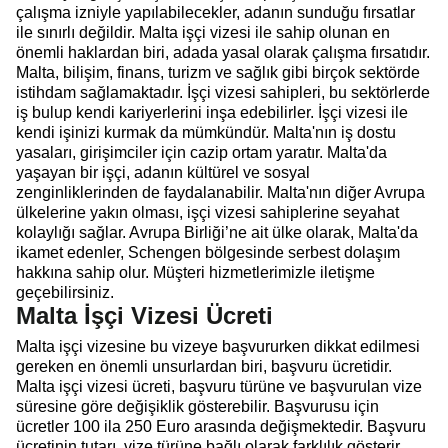
çalışma izniyle yapılabilecekler, adanın sunduğu fırsatlar
ile sınırlı değildir. Malta işçi vizesi ile sahip olunan en
önemli haklardan biri, adada yasal olarak çalışma fırsatıdır.
Malta, bilişim, finans, turizm ve sağlık gibi birçok sektörde
istihdam sağlamaktadır. İşçi vizesi sahipleri, bu sektörlerde
iş bulup kendi kariyerlerini inşa edebilirler. İşçi vizesi ile
kendi işinizi kurmak da mümkündür. Malta'nın iş dostu
yasaları, girişimciler için cazip ortam yaratır. Malta'da
yaşayan bir işçi, adanın kültürel ve sosyal
zenginliklerinden de faydalanabilir. Malta'nın diğer Avrupa
ülkelerine yakın olması, işçi vizesi sahiplerine seyahat
kolaylığı sağlar. Avrupa Birliği’ne ait ülke olarak, Malta'da
ikamet edenler, Schengen bölgesinde serbest dolaşım
hakkına sahip olur. Müşteri hizmetlerimizle iletişme
geçebilirsiniz.
Malta İşçi Vizesi Ücreti
Malta işçi vizesine bu vizeye başvururken dikkat edilmesi
gereken en önemli unsurlardan biri, başvuru ücretidir.
Malta işçi vizesi ücreti, başvuru türüne ve başvurulan vize
süresine göre değişiklik gösterebilir. Başvurusu için
ücretler 100 ila 250 Euro arasında değişmektedir. Başvuru
ücretinin tutarı, vize türüne bağlı olarak farklılık gösterir.