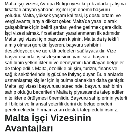
Malta işçi vizesi, Avrupa Birliği üyesi küçük adada çalışma
fırsatları arayan yabancı işçiler için önemli başvuru
yoludur. Malta, yüksek yaşam kalitesi, iş dostu ortamı ve
vergi avantajlarıyla dikkat çeker. Malta'da yasal olarak
çalışabilmek için belirli şartları yerine getirmek gereklidir.
İşçi vizesi almak, fırsatlardan yararlanmanın ilk adımıdır.
Malta işçi vizesi için başvuran kişinin, Malta’da iş teklifi
almış olması gerekir. İşveren, başvuru sahibini
destekleyecek ve gerekli belgeleri sağlayacaktır. Vize
başvurusunda, iş sözleşmesinin yanı sıra, başvuru
sahibinin yetkinliklerini ve deneyimini kanıtlayan belgeler
de talep edilir. Malta, özellikle bilişim, turizm, finans ve
sağlık sektörlerinde iş gücüne ihtiyaç duyar. Bu alanlarda
uzmanlaşmış kişiler için iş bulma olanakları daha geniştir.
Malta işçi vizesi başvurusu sürecinde, başvuru sahibinin
sahip olduğu becerilerin Malta iş piyasasında talep edilen
niteliklerle örtüşmesi önemlidir. Başvuru sahiplerinin yeterli
dil bilgisi ve finansal yeterliliklerini de belgelemeleri
gerekmektedir. Firmamızdan destek talep edebilirsiniz.
Malta İşçi Vizesinin
Avantajları