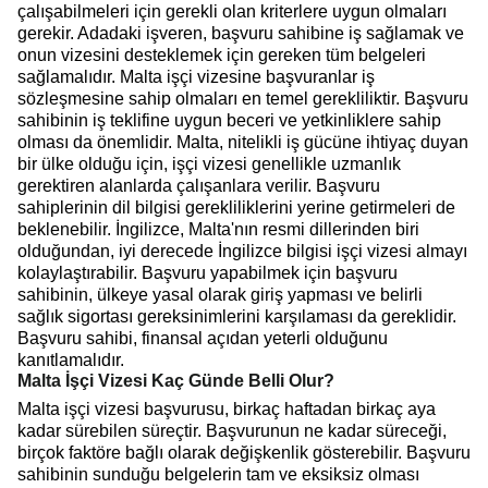
çalışabilmeleri için gerekli olan kriterlere uygun olmaları
gerekir. Adadaki işveren, başvuru sahibine iş sağlamak ve
onun vizesini desteklemek için gereken tüm belgeleri
sağlamalıdır. Malta işçi vizesine başvuranlar iş
sözleşmesine sahip olmaları en temel gerekliliktir. Başvuru
sahibinin iş teklifine uygun beceri ve yetkinliklere sahip
olması da önemlidir. Malta, nitelikli iş gücüne ihtiyaç duyan
bir ülke olduğu için, işçi vizesi genellikle uzmanlık
gerektiren alanlarda çalışanlara verilir. Başvuru
sahiplerinin dil bilgisi gerekliliklerini yerine getirmeleri de
beklenebilir. İngilizce, Malta'nın resmi dillerinden biri
olduğundan, iyi derecede İngilizce bilgisi işçi vizesi almayı
kolaylaştırabilir. Başvuru yapabilmek için başvuru
sahibinin, ülkeye yasal olarak giriş yapması ve belirli
sağlık sigortası gereksinimlerini karşılaması da gereklidir.
Başvuru sahibi, finansal açıdan yeterli olduğunu
kanıtlamalıdır.
Malta İşçi Vizesi Kaç Günde Belli Olur?
Malta işçi vizesi başvurusu, birkaç haftadan birkaç aya
kadar sürebilen süreçtir. Başvurunun ne kadar süreceği,
birçok faktöre bağlı olarak değişkenlik gösterebilir. Başvuru
sahibinin sunduğu belgelerin tam ve eksiksiz olması