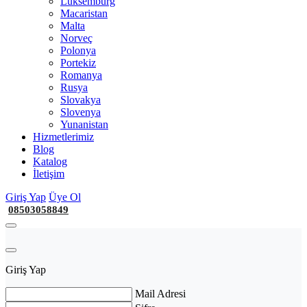
Lüksemburg
Macaristan
Malta
Norveç
Polonya
Portekiz
Romanya
Rusya
Slovakya
Slovenya
Yunanistan
Hizmetlerimiz
Blog
Katalog
İletişim
Giriş Yap
Üye Ol
08503058849
Giriş Yap
Mail Adresi