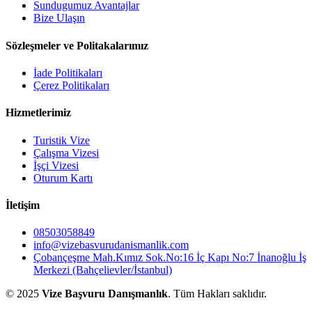
Sundugumuz Avantajlar
Bize Ulaşın
Sözleşmeler ve Politakalarımız
İade Politikaları
Çerez Politikaları
Hizmetlerimiz
Turistik Vize
Çalışma Vizesi
İşçi Vizesi
Oturum Kartı
İletişim
08503058849
info@vizebasvurudanismanlik.com
Çobançeşme Mah.Kımız Sok.No:16 İç Kapı No:7 İnanoğlu İş
Merkezi (Bahçelievler/İstanbul)
© 2025
Vize Başvuru Danışmanlık
. Tüm Hakları saklıdır.