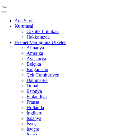
Ana Sayfa
Kurumsal
Gizlilik Politikası
Hakkımızda
Hizmet Verdiğimiz Ülkeler
Almanya
Amerika
Avusturya
Belçika
Bulgaristan
Çek Cumhuriyeti
Danimarka
Dubai
Estonya
Finlandiya
Fransa
Hollanda
İngiltere
İspanya
İsveç
İsviçre
İtalya