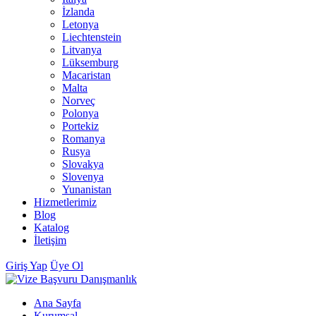
İzlanda
Letonya
Liechtenstein
Litvanya
Lüksemburg
Macaristan
Malta
Norveç
Polonya
Portekiz
Romanya
Rusya
Slovakya
Slovenya
Yunanistan
Hizmetlerimiz
Blog
Katalog
İletişim
Giriş Yap
Üye Ol
Ana Sayfa
Kurumsal