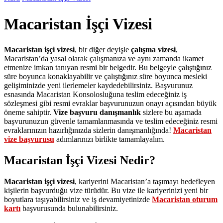
Macaristan İşçi Vizesi
Macaristan işçi vizesi
, bir diğer deyişle
çalışma vizesi
,
Macaristan’da yasal olarak çalışmanıza ve aynı zamanda ikamet
etmenize imkan tanıyan resmi bir belgedir. Bu belgeyle çalıştığınız
süre boyunca konaklayabilir ve çalıştığınız süre boyunca mesleki
gelişiminizde yeni ilerlemeler kaydedebilirsiniz. Başvurunuz
esnasında Macaristan Konsolosluğuna teslim edeceğiniz iş
sözleşmesi gibi resmi evraklar başvurunuzun onayı açısından büyük
öneme sahiptir.
Vize başvuru danışmanlık
sizlere bu aşamada
başvurunuzun güvenle tamamlanmasında ve teslim edeceğiniz resmi
evraklarınızın hazırlığınızda sizlerin danışmanlığında!
Macaristan
vize başvurusu
adımlarınızı birlikte tamamlayalım.
Macaristan İşçi Vizesi Nedir?
Macaristan işçi vizesi
, kariyerini Macaristan’a taşımayı hedefleyen
kişilerin başvurduğu vize türüdür. Bu vize ile kariyerinizi yeni bir
boyutlara taşıyabilirsiniz ve iş devamiyetinizde
Macaristan oturum
kartı
başvurusunda bulunabilirsiniz.