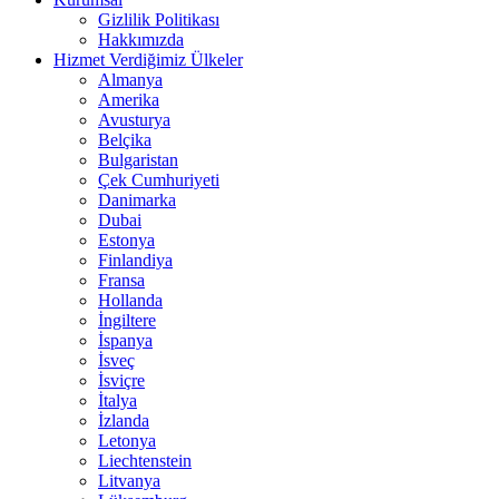
Gizlilik Politikası
Hakkımızda
Hizmet Verdiğimiz Ülkeler
Almanya
Amerika
Avusturya
Belçika
Bulgaristan
Çek Cumhuriyeti
Danimarka
Dubai
Estonya
Finlandiya
Fransa
Hollanda
İngiltere
İspanya
İsveç
İsviçre
İtalya
İzlanda
Letonya
Liechtenstein
Litvanya