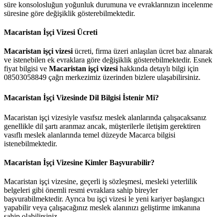
süre konsolosluğun yoğunluk durumuna ve evraklarınızın incelenme
süresine göre değişiklik gösterebilmektedir.
Macaristan İşçi Vizesi Ücreti
Macaristan işçi vizesi
ücreti, firma üzeri anlaşılan ücret baz alınarak
ve istenebilen ek evraklara göre değişiklik gösterebilmektedir. Esnek
fiyat bilgisi ve
Macaristan işçi vizesi
hakkında detaylı bilgi için
08503058849 çağrı merkezimiz üzerinden bizlere ulaşabilirsiniz.
Macaristan İşçi Vizesinde Dil Bilgisi İstenir Mi?
Macaristan işçi vizesiyle vasıfsız meslek alanlarında çalışacaksanız
genellikle dil şartı aranmaz ancak, müşterilerle iletişim gerektiren
vasıflı meslek alanlarında temel düzeyde Macarca bilgisi
istenebilmektedir.
Macaristan İşçi Vizesine Kimler Başvurabilir?
Macaristan işçi vizesine, geçerli iş sözleşmesi, mesleki yeterlilik
belgeleri gibi önemli resmi evraklara sahip bireyler
başvurabilmektedir. Ayrıca bu işçi vizesi le yeni kariyer başlangıcı
yapabilir veya çalışacağınız meslek alanınızı geliştirme imkanına
sahip olabilirsiniz..