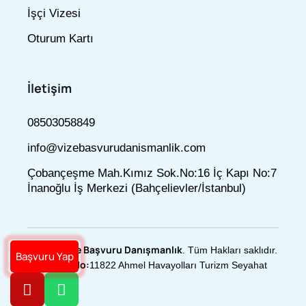
İşçi Vizesi
Oturum Kartı
İletişim
08503058849
info@vizebasvurudanismanlik.com
Çobançeşme Mah.Kımız Sok.No:16 İç Kapı No:7
İnanoğlu İş Merkezi (Bahçelievler/İstanbul)
Vize Başvuru Danışmanlık
© 2025
. Tüm Hakları saklıdır.
Başvuru Yap
Türsab No:
11822 Ahmel Havayolları Turizm Seyahat