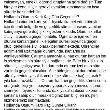
çalışmayan, emekli, öğrenci gruplarına göre değişir. Tüm
bireyler kendisi için gerekli evrakları araştırarak en kısa
sürede hazır edebilir.
Hollanda Oturum Kartı Kaç Gün Geçerlidir?
Hollanda oturum kartı, yurt dışında ikamet eden bireyler
için önemli belgedir ve geçerlilik süresi, başvuru yapılan
kategoriye göre değişiklik göstermektedir. Oturum kartları
1-5 yıl arasında geçerli olabilir. Öğrenciler için verilen
oturum kartları genellikle eğitim süresi boyunca geçerli
olup, genellikle 1 yıl olarak belirlenmektedir. Öğrenciler
eğitimlerini uzatmaları durumunda, kartlarını da
yenileyebilirler. Çalışma amacıyla alınan oturum kartları ise
iş sözleşmesinin süresiyle bağlantılıdır. Eğer bir kişi uzun
süreli işte çalışıyorsa, bu durumda oturum izni de o süre
zarfında geçerli olacaktır. Aile birleşimi gibi durumlarda ise
aile üyelerinin yasal ikamet etme süresine bağlı olarak 5
yıla kadar uzatılabilir. Oturum kartının geçerlilik süresi sona
erdiğinde, kişi yeni başvuru yaparak veya mevcut oturum
iznini yenileyerek Hollanda'daki yasal statüsünü koruma
şansına sahip olur. merak ettiğiniz tüm bilgileri müşteri
hizmetlerimiz sunmaktadır.
Hollanda Oturum Kartı Kaç Günde Çıkar?