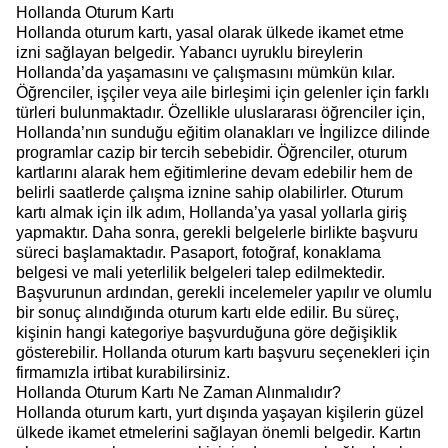
Hollanda Oturum Kartı
Hollanda oturum kartı, yasal olarak ülkede ikamet etme
izni sağlayan belgedir. Yabancı uyruklu bireylerin
Hollanda’da yaşamasını ve çalışmasını mümkün kılar.
Öğrenciler, işçiler veya aile birleşimi için gelenler için farklı
türleri bulunmaktadır. Özellikle uluslararası öğrenciler için,
Hollanda’nın sunduğu eğitim olanakları ve İngilizce dilinde
programlar cazip bir tercih sebebidir. Öğrenciler, oturum
kartlarını alarak hem eğitimlerine devam edebilir hem de
belirli saatlerde çalışma iznine sahip olabilirler. Oturum
kartı almak için ilk adım, Hollanda’ya yasal yollarla giriş
yapmaktır. Daha sonra, gerekli belgelerle birlikte başvuru
süreci başlamaktadır. Pasaport, fotoğraf, konaklama
belgesi ve mali yeterlilik belgeleri talep edilmektedir.
Başvurunun ardından, gerekli incelemeler yapılır ve olumlu
bir sonuç alındığında oturum kartı elde edilir. Bu süreç,
kişinin hangi kategoriye başvurduğuna göre değişiklik
gösterebilir. Hollanda oturum kartı başvuru seçenekleri için
firmamızla irtibat kurabilirsiniz.
Hollanda Oturum Kartı Ne Zaman Alınmalıdır?
Hollanda oturum kartı, yurt dışında yaşayan kişilerin güzel
ülkede ikamet etmelerini sağlayan önemli belgedir. Kartın