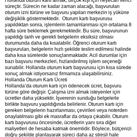
Hollanda oturum kartı almak, birçok kişi için heyecan verici
süreçtir. Sürecin ne kadar zaman alacağı, başvurulan
oturum izni türüne ve başvuru yapılan merkezin iş yüküne
değişiklik göstermektedir. Oturum kartı başvurusu
yapıldıktan sonra, işlemlerin tamamlanması için ortalama 8
hafta süre beklemek gerekmektedir. Bu süre, başvurunun
yapıldığı tarih ve gerekli belgelerin eksiksiz olması
durumunda daha da kısalabilir. Öğrenci oturum kartı
başvuruları, belgelerin hızlı şekilde teslim edilmesi halinde
daha kısa sürelerde sonuçlanmaktadır. Acil durumlar için
bazı başvuru merkezleri, hızlandırılmış işlem seçeneği
sunabilir. Hollanda oturum kartı başvurusu için kısa sürede
sonuç almak istiyorsanız firmamıza ulaşabilirsiniz.
Hollanda Oturum Kartı Ücreti
Hollanda’da oturum kartı için ödenecek ücret, başvuru
türüne göre değişir. Çalışma izni almak isteyenler için
ücretler daha yüksektir. İşverenin sunduğu belgelerle
birlikte başvuru yapıldığında belirlenir. Oturum kartı için
gereken belgelerin hazırlanması, çevirileri veya noterden
onaylatılması gibi ek masraflar da ortaya çıkabilir. Oturum
kartı başvurusu öncesinde, ücretlerin yanı sıra diğer
maliyetleri de hesaba katmak önemlidir. Böylece, bütçenizi
doğru şekilde planlayarak süreci daha az stresli hale