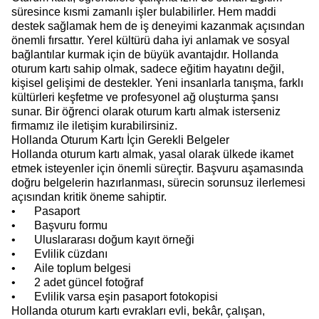
süresince kısmi zamanlı işler bulabilirler. Hem maddi
destek sağlamak hem de iş deneyimi kazanmak açısından
önemli fırsattır. Yerel kültürü daha iyi anlamak ve sosyal
bağlantılar kurmak için de büyük avantajdır. Hollanda
oturum kartı sahip olmak, sadece eğitim hayatını değil,
kişisel gelişimi de destekler. Yeni insanlarla tanışma, farklı
kültürleri keşfetme ve profesyonel ağ oluşturma şansı
sunar. Bir öğrenci olarak oturum kartı almak isterseniz
firmamız ile iletişim kurabilirsiniz.
Hollanda Oturum Kartı İçin Gerekli Belgeler
Hollanda oturum kartı almak, yasal olarak ülkede ikamet
etmek isteyenler için önemli süreçtir. Başvuru aşamasında
doğru belgelerin hazırlanması, sürecin sorunsuz ilerlemesi
açısından kritik öneme sahiptir.
•
Pasaport
•
Başvuru formu
•
Uluslararası doğum kayıt örneği
•
Evlilik cüzdanı
•
Aile toplum belgesi
•
2 adet güncel fotoğraf
•
Evlilik varsa eşin pasaport fotokopisi
Hollanda oturum kartı evrakları evli, bekâr, çalışan,