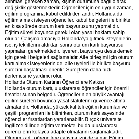
alınması gereken zaman, kişinin durumuna bağlı olarak
değişiklik göstermektedir. Öğrenciler için en uygun zaman,
eğitim programına kabul edildikleri andır. Hollanda’da
eğitim almak isteyen öğrenciler, kabul belgeleri ile birlikte
en kısa sürede oturum kartı başvurusunu yapmalıdır.
Eğitim süresi boyunca gerekli olan yasal haklara sahip
olurlar. Çalışma amacıyla Hollanda’ya gitmek isteyenlerin
ise, iş tekliflerini aldıktan sonra oturum kartı başvurusu
yapmaları gerekmektedir. İşveren, başvuruyu desteklemek
için gerekli belgeleri sağlamalıdır. Aile birleşimi için oturum
kartı almak isteyenlerin de, aile üyeleri ile birlikte başvuru
sürecini başlatması önerilir. Süreçlerin daha hızlı
ilerlemesine yardımcı olur.
Hollanda Oturum Kartının Öğrencilere Katkısı
Hollanda oturum kartı, uluslararası öğrenciler için önemli
fırsatlar sunan belgedir. Öğrencilerin en büyük avantajı,
eğitim süreleri boyunca yasal statülerini güvence altına
almalarıdır. Hollanda, yüksek kaliteli eğitim kurumları ve
çeşitli programları ile bilinirken, oturum kartı sayesinde
öğrenciler fırsatlardan yararlanabilir. Birçok üniversite
İngilizce dilinde eğitim vermekte, bu da uluslararası
öğrencilerin kolayca adapte olmalarını sağlamaktadır.
Oturum kartı, öğrencilere çalışma izni de sunar. Eğitim