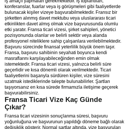
iş amaçlı yapmaları gerekmektedir. İş toplantıları,
konferanslar, fuarlar veya iş görüşmeleri gibi faaliyetlerde
bulunacak kişiler vizeye başvurabilmektedir. Fransız bir
şirketten alınmış davet mektubu veya uluslararası ticari
etkinlikten davet almış olmak vize başvurusunda olumlu
etki yaratır. Fransa ticari vizesi, şirket sahipleri, yönetici
pozisyonunda olanlar ve belirli sektör veya alanda
profesyonel niteliklere sahip çalışanlara verilebilmektedir.
Başvuru sürecinde finansal yeterlilik büyük önem taşır.
Fransa, başvuru sahibinin seyahati boyunca kendi
masraflarını karşılayabileceğinden emin olmak
istemektedir. Fransa ticari vizesi, yalnızca belirli süre
geçerlidir ve kısa dönemli olarak verilmektedir. Ticari
faaliyetlerini başarıyla sürdüren kişiler, vize süresini
uzatmak istediklerinde talepte bulunabilirler. Şartları
taşıyorsanız en kısa sürede firmamızla iletişime geçerek
başvurabilirsiniz.
Fransa Ticari Vize Kaç Günde
Çıkar?
Fransa ticari vizesinin sonuçlanma süresi, başvuru
yoğunluğuna ve başvurunun yapıldığı döneme bağlı olarak
değişiklik gösterir. Normal şartlar altında, vize başvuruları