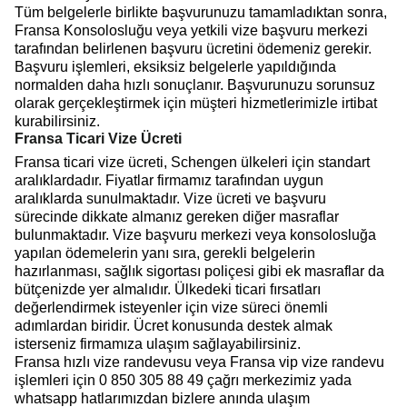
Tüm belgelerle birlikte başvurunuzu tamamladıktan sonra,
Fransa Konsolosluğu veya yetkili vize başvuru merkezi
tarafından belirlenen başvuru ücretini ödemeniz gerekir.
Başvuru işlemleri, eksiksiz belgelerle yapıldığında
normalden daha hızlı sonuçlanır. Başvurunuzu sorunsuz
olarak gerçekleştirmek için müşteri hizmetlerimizle irtibat
kurabilirsiniz.
Fransa Ticari Vize Ücreti
Fransa ticari vize ücreti, Schengen ülkeleri için standart
aralıklardadır. Fiyatlar firmamız tarafından uygun
aralıklarda sunulmaktadır. Vize ücreti ve başvuru
sürecinde dikkate almanız gereken diğer masraflar
bulunmaktadır. Vize başvuru merkezi veya konsolosluğa
yapılan ödemelerin yanı sıra, gerekli belgelerin
hazırlanması, sağlık sigortası poliçesi gibi ek masraflar da
bütçenizde yer almalıdır. Ülkedeki ticari fırsatları
değerlendirmek isteyenler için vize süreci önemli
adımlardan biridir. Ücret konusunda destek almak
isterseniz firmamıza ulaşım sağlayabilirsiniz.
Fransa hızlı vize randevusu veya Fransa vip vize randevu
işlemleri için 0 850 305 88 49 çağrı merkezimiz yada
whatsapp hatlarımızdan bizlere anında ulaşım