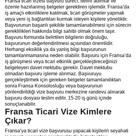
Fransa ticari vizesi başvuru süreci, belirli adımlar ve
özenle hazırlanmış belgeler gerektiren işlemdir. Fransa’da
iş amaçlı etkinliklere katılmak, ticari görüşmeler yapmak
veya yeni iş bağlantıları kurmak isteyen kişilere yöneliktir.
Başvurunun başarılı şekilde tamamlanabilmesi için sürecin
gereklilikleri hakkında bilgi sahibi olmak önem taşır.
Başvuru formunda belirtilen bilgilerin doğruluğu,
başvurunun değerlendirilmesi açısından önemlidir.
Herhangi eksiklik ya da yanlış bilgi başvurunun
tamamlanmamasına neden olabilir. Başvuru için Fransa’da
iş görüşmesi veya ticari etkinlik gerçekleştireceğinizi
belgeleyen davet mektubu gerekir. Davet mektubu
olmadan başvuru işleme alınmaz. Başvuruyu
gerçekleştirmek için gereken belgeler tamamlandıktan
sonra Fransa Konsolosluğu veya başvurunun
yönlendirildiği vize başvuru merkezine randevu alınarak
başvuru dosyası teslim edilir. 15-20 iş günü içinde
sonuçlanabilir.
Fransa Ticari Vize Kimlere
Çıkar?
Fransa’ya ticari vize başvurusu yapacak kişilerin seyahati