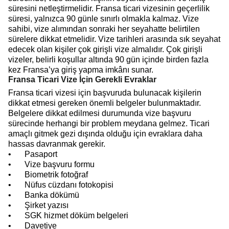
süresini netleştirmelidir. Fransa ticari vizesinin geçerlilik
süresi, yalnızca 90 günle sınırlı olmakla kalmaz. Vize
sahibi, vize alımından sonraki her seyahatte belirtilen
sürelere dikkat etmelidir. Vize tarihleri arasında sık seyahat
edecek olan kişiler çok girişli vize almalıdır. Çok girişli
vizeler, belirli koşullar altında 90 gün içinde birden fazla
kez Fransa’ya giriş yapma imkânı sunar.
Fransa Ticari Vize İçin Gerekli Evraklar
Fransa ticari vizesi için başvuruda bulunacak kişilerin
dikkat etmesi gereken önemli belgeler bulunmaktadır.
Belgelere dikkat edilmesi durumunda vize başvuru
sürecinde herhangi bir problem meydana gelmez. Ticari
amaçlı gitmek gezi dışında olduğu için evraklara daha
hassas davranmak gerekir.
•
Pasaport
•
Vize başvuru formu
•
Biometrik fotoğraf
•
Nüfus cüzdanı fotokopisi
•
Banka dökümü
•
Şirket yazısı
•
SGK hizmet döküm belgeleri
•
Davetiye