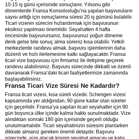
10-15 iş günü içerisinde sonuçlanır. Yılsonu gibi
dönemlerde Fransa Konsolosluğu’na yapılan başvuruların
sayısı arttığı için sonuçlanma süresi 20 iş gününü bulabilir.
Ticari vizenin sürecini hızlandırmak için başvurunun
eksiksiz yapılması önemlidir. Seyahatten 4 hafta
öncesinde başvurursanız, başvurunuz yoğun döneme
denk gelse bile sonuç alma süreniz kısa olabilir. Yetkili
merkezlerde randevu almak, başvuru işlemlerinin daha
düzenli ve hızlı ilerlemesine katkı sağlayacaktır. Fransa
ticari vize başvurusu için firmamız ile iletişime geçerek
randevu alabilirsiniz. Başvuru sürecinde dikkatli ve özenli
davranarak Fransa’daki ticari faaliyetlerinize zamanında
başlayabilirsiniz.
Fransa Ticari Vize Süresi Ne Kadardır?
Fransa ticari vizesi, kısa süreli vizedir. Schengen vizesi
kapsamında yer aldığından, 90 güne kadar olan süreler
için geçerlidir. Fransa’ya yapılan ticari seyahatler için 90
gün boyunca ülke içinde kalma hakkı sunulmaktadır. Vize
alındıktan sonraki 180 gün içerisinde geçerli olduğu
unutulmamalıdır. Ticari seyahatinizin süresini planlarken
dikkate almanız gereken önemli detaydır. Başvuru
sürecinde, vize alacak kişinin seyahat amacını ve kalış