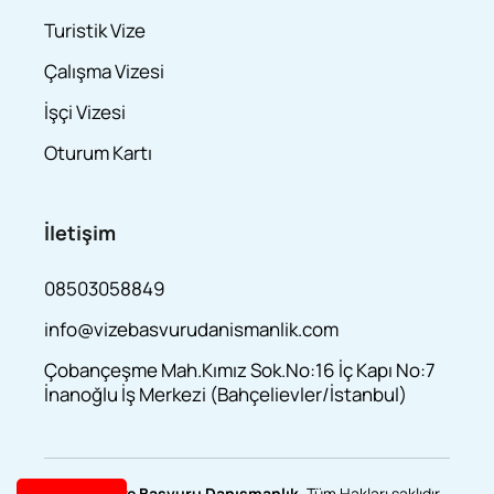
Turistik Vize
Çalışma Vizesi
İşçi Vizesi
Oturum Kartı
İletişim
08503058849
info@vizebasvurudanismanlik.com
Çobançeşme Mah.Kımız Sok.No:16 İç Kapı No:7
İnanoğlu İş Merkezi (Bahçelievler/İstanbul)
© 2025
Vize Başvuru Danışmanlık
. Tüm Hakları saklıdır.