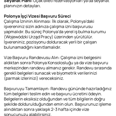
Seyahat Planı:
Uçak bileti
rezervasyonları ya da seyahat
planınızın detayları.
Polonya İşçi Vizesi Başvuru Süreci
Çalışma İzninin Alınması: İlk olarak, Polonya’daki
işvereniniz sizin adınıza çalışma izni başvurusu
yapmalıdır. Bu süreç Polonya’da yerel iş bulma kurumu
(Wojewódzki Urząd Pracy) üzerinden yürütülür.
İşvereniniz, pozisyonu dolduracak yerli bir çalışan
bulunamadığını kanıtlamalıdır.
Vize Başvuru Randevusu Alın: Çalışma izni belgesini
aldıktan sonra Polonya Konsolosluğu ya da vize başvuru
merkezinden randevu almanız gerekir. Randevu sırasında
gerekli belgeleri sunacak ve biyometrik verilerinizi
(parmak izlerinizi) vereceksiniz.
Başvuruyu Tamamlayın: Randevu gününde hazırladığınız
tüm belgeleri teslim edin ve başvuru ücretini ödeyin.
Belgelerin eksiksiz olduğundan ve tüm bilgilerin doğru
şekilde doldurulduğundan emin olun. Başvurunuz işleme
alındıktan sonra yaklaşık 2-3 hafta içinde vize
sonucunuzu alabilirsiniz.