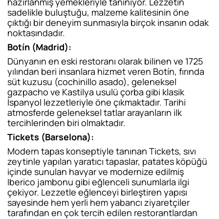
hazırlanmış yemekleriyle tanınıyor. Lezzetin
sadelikle buluştuğu, malzeme kalitesinin öne
çıktığı bir deneyim sunmasıyla birçok insanın odak
noktasındadır.
Botín (Madrid):
Dünyanın en eski restoranı olarak bilinen ve 1725
yılından beri insanlara hizmet veren Botín, fırında
süt kuzusu (cochinillo asado), geleneksel
gazpacho ve Kastilya usulü çorba gibi klasik
İspanyol lezzetleriyle öne çıkmaktadır. Tarihi
atmosferde geleneksel tatlar arayanların ilk
tercihlerinden biri olmaktadır.
Tickets (Barselona):
Modern tapas konseptiyle tanınan Tickets, sıvı
zeytinle yapılan yaratıcı tapaslar, patates köpüğü
içinde sunulan havyar ve modernize edilmiş
Iberico jambonu gibi eğlenceli sunumlarla ilgi
çekiyor. Lezzetle eğlenceyi birleştiren yapısı
sayesinde hem yerli hem yabancı ziyaretçiler
tarafından en çok tercih edilen restorantlardan