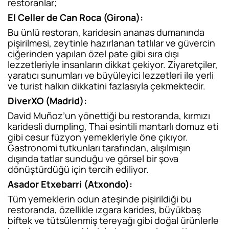
restoranlar;
El Celler de Can Roca (Girona):
Bu ünlü restoran, karidesin ananas dumanında
pişirilmesi, zeytinle hazırlanan tatlılar ve güvercin
ciğerinden yapılan özel pate gibi sıra dışı
lezzetleriyle insanların dikkat çekiyor. Ziyaretçiler,
yaratıcı sunumları ve büyüleyici lezzetleri ile yerli
ve turist halkın dikkatini fazlasıyla çekmektedir.
DiverXO (Madrid):
David Muñoz’un yönettiği bu restoranda, kırmızı
karidesli dumpling, Thai esintili mantarlı domuz eti
gibi cesur füzyon yemekleriyle öne çıkıyor.
Gastronomi tutkunları tarafından, alışılmışın
dışında tatlar sunduğu ve görsel bir şova
dönüştürdüğü için tercih ediliyor.
Asador Etxebarri (Atxondo):
Tüm yemeklerin odun ateşinde pişirildiği bu
restoranda, özellikle ızgara karides, büyükbaş
biftek ve tütsülenmiş tereyağı gibi doğal ürünlerle