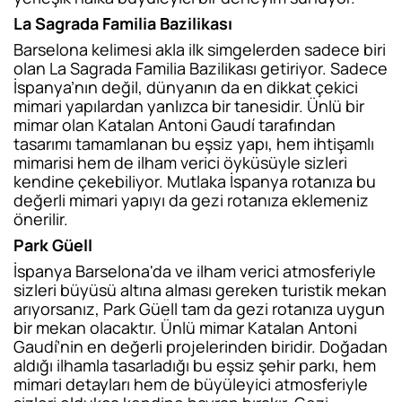
La Sagrada Familia Bazilikası
Barselona kelimesi akla ilk simgelerden sadece biri
olan La Sagrada Familia Bazilikası getiriyor. Sadece
İspanya’nın değil, dünyanın da en dikkat çekici
mimari yapılardan yanlızca bir tanesidir. Ünlü bir
mimar olan Katalan Antoni Gaudí tarafından
tasarımı tamamlanan bu eşsiz yapı, hem ihtişamlı
mimarisi hem de ilham verici öyküsüyle sizleri
kendine çekebiliyor. Mutlaka İspanya rotanıza bu
değerli mimari yapıyı da gezi rotanıza eklemeniz
önerilir.
Park Güell
İspanya Barselona'da ve ilham verici atmosferiyle
sizleri büyüsü altına alması gereken turistik mekan
arıyorsanız, Park Güell tam da gezi rotanıza uygun
bir mekan olacaktır. Ünlü mimar Katalan Antoni
Gaudí’nin en değerli projelerinden biridir. Doğadan
aldığı ilhamla tasarladığı bu eşsiz şehir parkı, hem
mimari detayları hem de büyüleyici atmosferiyle