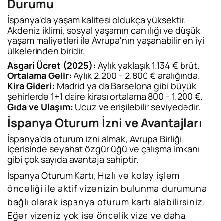
Durumu
İspanya'da yaşam kalitesi oldukça yüksektir.
Akdeniz iklimi, sosyal yaşamın canlılığı ve düşük
yaşam maliyetleri ile Avrupa'nın yaşanabilir en iyi
ülkelerinden biridir.
Asgari Ücret (2025):
Aylık yaklaşık 1.134 € brüt.
Ortalama Gelir:
Aylık 2.200 - 2.800 € aralığında.
Kira Gideri:
Madrid ya da Barselona gibi büyük
şehirlerde 1+1 daire kirası ortalama 800 - 1.200 €.
Gıda ve Ulaşım:
Ucuz ve erişilebilir seviyededir.
İspanya Oturum İzni ve Avantajları
İspanya'da oturum izni almak, Avrupa Birliği
içerisinde seyahat özgürlüğü ve çalışma imkanı
gibi çok sayıda avantaja sahiptir.
İspanya Oturum Kartı,
Hızlı ve kolay işlem
önceliği ile aktif vizenizin bulunma durumuna
bağlı olarak ispanya oturum kartı alabilirsiniz.
Eğer vizeniz yok ise öncelik vize ve daha