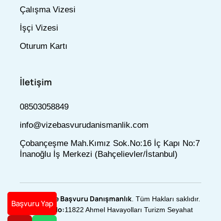
Çalışma Vizesi
İşçi Vizesi
Oturum Kartı
İletişim
08503058849
info@vizebasvurudanismanlik.com
Çobançeşme Mah.Kımız Sok.No:16 İç Kapı No:7
İnanoğlu İş Merkezi (Bahçelievler/İstanbul)
Vize Başvuru Danışmanlık
© 2025
. Tüm Hakları saklıdır.
Başvuru Yap
Türsab No:
11822 Ahmel Havayolları Turizm Seyahat