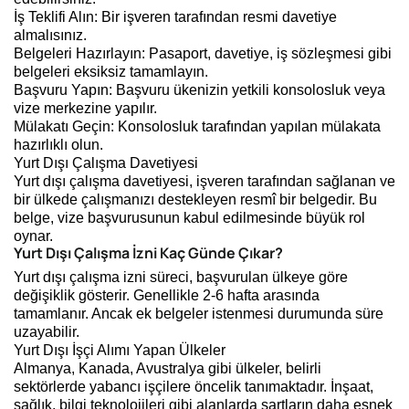
İş Teklifi Alın: Bir işveren tarafından resmi davetiye
almalısınız.
Belgeleri Hazırlayın: Pasaport, davetiye, iş sözleşmesi gibi
belgeleri eksiksiz tamamlayın.
Başvuru Yapın: Başvuru ükenizin yetkili konsolosluk veya
vize merkezine yapılır.
Mülakatı Geçin: Konsolosluk tarafından yapılan mülakata
hazırlıklı olun.
Yurt Dışı Çalışma Davetiyesi
Yurt dışı çalışma davetiyesi, işveren tarafından sağlanan ve
bir ülkede çalışmanızı destekleyen resmî bir belgedir. Bu
belge, vize başvurusunun kabul edilmesinde büyük rol
oynar.
Yurt Dışı Çalışma İzni Kaç Günde Çıkar?
Yurt dışı çalışma izni süreci, başvurulan ülkeye göre
değişiklik gösterir. Genellikle 2-6 hafta arasında
tamamlanır. Ancak ek belgeler istenmesi durumunda süre
uzayabilir.
Yurt Dışı İşçi Alımı Yapan Ülkeler
Almanya, Kanada, Avustralya gibi ülkeler, belirli
sektörlerde yabancı işçilere öncelik tanımaktadır. İnşaat,
sağlık, bilgi teknolojileri gibi alanlarda şartların daha esnek