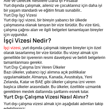
Aile ve Gelecek Nesillere Daha İyi Fırsatlar
Yurt dışında çalışmak, aileniz ve çocuklarınız için daha iyi
bir yaşam standardı ve eğitim fırsatı sunabilir..
Yurt Dışı İşçi Vizesi
Yurt dışı işçi vizesi, bir bireyin yabancı bir ülkede
çalışmasına olanak tanıyan bir vize türüdür. Bu vize türü,
çalışma çağrısı alan ve ilgili belgeleri tamamlayan bireyler
için uygundur.
İşçi Vizesi Nedir?
İşçi vizesi
, yurt dışında çalışmak isteyen bireyler için özel
olarak tasarlanmış bir vize türüdür. Bu vizeyi almak için
genellikle bir işverenin resmi davetiyesi ve belirli belgelerin
tamamlanması gerekir.
Yurt Dışı Çalışma İzni Veren Ülkeler
Bazı ülkeler, yabancı işçi alımına açık politikalar
uygulamaktadır. Almanya, Kanada, Avustralya, Yeni
Zelanda, Katar ve BAE gibi ülkeler çalışma izni veren
başlıca ülkeler arasındadır. Bu ülkeler, özellikle uzmanlık
gerektiren meslek dallarında şartlarını esnek tutar.
Yurt Dışı Çalışma Vizesi Nasıl Alınır?
Yurt dışı çalışma vizesi almak için aşağıdaki adımları takip
edebilirsiniz: