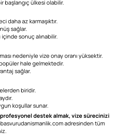
r başlangıç ülkesi olabilir.
eci daha az karmaşıktır.
önüş sağlar.
 içinde sonuç alınabilir.
lması nedeniyle vize onay oranı yüksektir.
n popüler hale gelmektedir.
ntaj sağlar.
elerden biridir.
aydır.
uygun koşullar sunar.
profesyonel destek almak, vize sürecinizi
ebasvurudanismanlik.com adresinden tüm
iz.