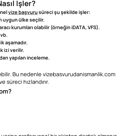
asıl İşler?
enel
vize başvuru
süreci şu şekilde işler:
 uygun ülke seçilir.
racı kurumları olabilir (örneğin iDATA, VFS).
 vb.
tik aşamadır.
izi verilir.
dan yapılan inceleme.
ebilir. Bu nedenle vizebasvurudanismanlik.com
ve süreci hızlandırır.
com?