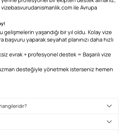
k yerine profesyonel bir ekipten destek almanız,
 vizebasvurudanismanlik.com ile Avrupa
ay!
 gelişmelerin yaşandığı bir yıl oldu. Kolay vize
ra başvuru yaparak seyahat planınızı daha hızlı
siz evrak + profesyonel destek = Başarılı vize
zi uzman desteğiyle yönetmek isterseniz hemen
hangileridir?