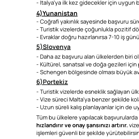
- İtalya’ya ilk kez gidecekler için uygun bi
4)Yunanistan
- Coğrafi yakınlık sayesinde başvuru sür
- Turistik vizelerde çoğunlukla pozitif d
- Evraklar doğru hazırlanırsa 7-10 iş günü
5)Slovenya
- Daha az başvuru alan ülkelerden biri o
- Kültürel, sanatsal ve doğa gezileri içi
- Schengen bölgesinde olması büyük ava
6)Portekiz
- Turistik vizelerde esneklik sağlayan ülk
- Vize süreci Malta’ya benzer şekilde kol
- Uzun süreli kalış planlayanlar için de 
Tüm bu ülkelere yapılacak başvurularda
hızlandırır ve onay şansınızı artırır.
viz
işlemleri güvenli bir şekilde yürütebilirsin