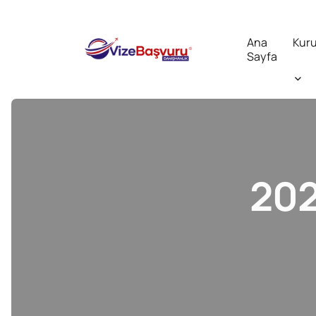
Ana
Kur
Sayfa
202