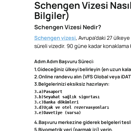
Schengen Vizesi Nasıl
Bilgiler)
Schengen Vizesi Nedir?
Schengen vizesi
,
Avrupa’daki 27 ülkeye 
süreli vizedir. 90 güne kadar konaklama h
Adım Adım Başvuru Süreci:
1.Gideceğiniz ülkeyi belirleyin (en uzun kala
2.Online randevu alın (VFS Global veya iDA
3.Belgelerinizi eksiksiz hazırlayın:
3.a)Pasaport

3.b)Seyahat sağlık sigortası

3.c)Banka dökümleri

3.d)Uçak ve otel rezervasyonları

3.e)Davetiye (varsa)
4.Başvuru merkezine giderek belgeleri tesl
5.Biyometrik veri (parmak izi) verin.