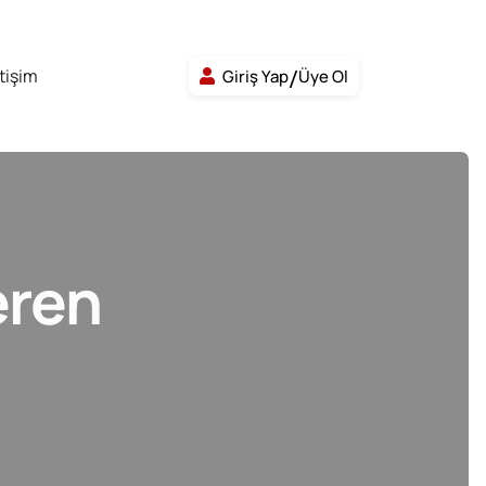
etişim
Giriş Yap
Üye Ol
eren