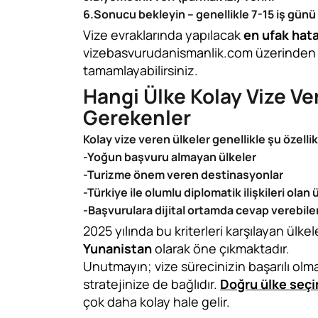
6.Sonucu bekleyin – genellikle 7-15 iş günü 
Vize evraklarında yapılacak
en ufak hata
vizebasvurudanismanlik.com üzerinden 
tamamlayabilirsiniz.
Hangi Ülke Kolay Vize Ve
Gerekenler
Kolay vize veren ülkeler genellikle şu özellikl
-Yoğun başvuru almayan ülkeler
-Turizme önem veren destinasyonlar
-Türkiye ile olumlu diplomatik ilişkileri olan 
-Başvurulara dijital ortamda cevap verebil
2025 yılında bu kriterleri karşılayan ülkel
Yunanistan
olarak öne çıkmaktadır.
Unutmayın; vize sürecinizin başarılı olm
stratejinize de bağlıdır.
Doğru ülke seçi
çok daha kolay hale gelir.