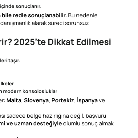
içinde sonuçlanır.
 bile redle sonuçlanabilir.
Bu nedenle
danışmanlık alarak süreci sorunsuz
rir? 2025’te Dikkat Edilmesi
eri taşır:
ülkeler
en modern konsolosluklar
er:
Malta
,
Slovenya
,
Portekiz
,
İspanya
ve
ası sadece belge hazırlığına değil, başvuru
mi ve uzman desteğiyle
olumlu sonuç almak