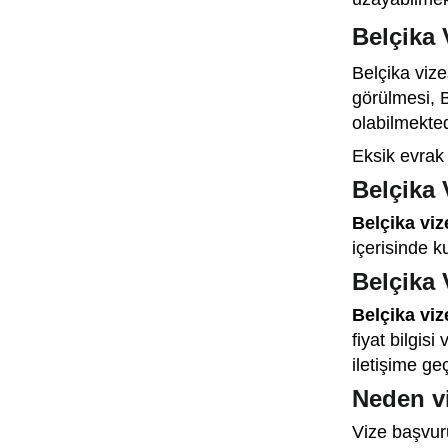
Belçika 
Belçika vize
görülmesi, B
olabilmekted
Eksik evrak 
Belçika
Belçika viz
içerisinde k
Belçika 
Belçika vi
fiyat bilgis
iletişime geç
Neden v
Vize başvur