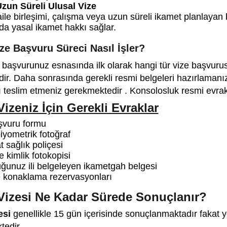
Uzun Süreli Ulusal Vize
aile birleşimi, çalışma veya uzun süreli ikamet planlayan 
da yasal ikamet hakkı sağlar.
ze Başvuru Süreci Nasıl İşler?
e başvurunuz esnasında ilk olarak hangi tür vize başvuru
ir. Daha sonrasında gerekli resmi belgeleri hazırlamanı
ı teslim etmeniz gerekmektedir . Konsolosluk resmi evrakl
Vizeniz İçin Gerekli Evraklar
şvuru formu
iyometrik fotoğraf
 sağlık poliçesi
e kimlik fotokopisi
ğunuz ili belgeleyen ikametgah belgesi
 konaklama rezervasyonları
Vizesi Ne Kadar Sürede Sonuçlanır?
esi
genellikle 15 gün içerisinde sonuçlanmaktadır fakat
tedir.