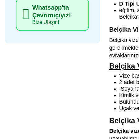
D Tipi 
Whatsapp'ta
eğitim, 
Çevrimiçiyiz!
Belçika’
Bize Ulaşın!
Belçika Vi
Belçika viz
gerekmekted
evraklarınız
Belçika 
Vize ba
2 adet b
Seyahat
Kimlik v
Bulundu
Uçak ve
Belçika 
Belçika viz
uzayabilmek