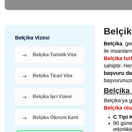
Belçi
Belçika Vizesi
Belçika
, ge
ile insanları
Belçika Turistik Vize
Belçika turi
sahiptir. He
başvuru d
Belçika Ticari Vize
başvurunuzu
Belçika 
Belçika İşci Vizesi
Belçika’ya g
Belçika otu
C Tipi 
Belçika Oturum Kartı
90 güne 
etkinlikl