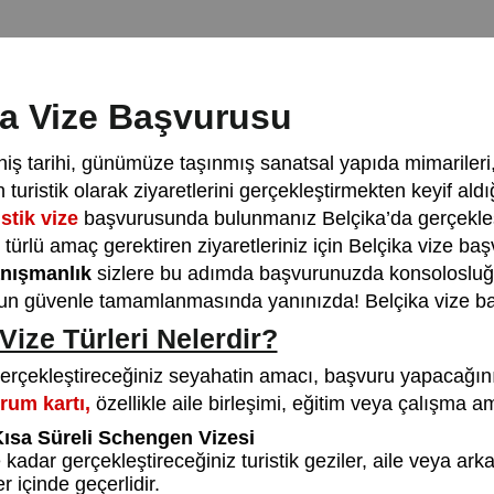
ka Vize Başvurusu
niş tarihi, günümüze taşınmış sanatsal yapıda mimarileri,
n turistik olarak ziyaretlerini gerçekleştirmekten keyif ald
stik vize
başvurusunda bulunmanız Belçika’da gerçekleşti
r türlü amaç gerektiren ziyaretleriniz için Belçika vize
anışmanlık
sizlere bu adımda başvurunuzda konsolosluğa
n güvenle tamamlanmasında yanınızda! Belçika vize baş
Vize Türleri Nelerdir?
erçekleştireceğiniz seyahatin amacı, başvuru yapacağınız 
rum kartı,
özellikle aile birleşimi, eğitim veya çalışma a
Kısa Süreli Schengen Vizesi
kadar gerçekleştireceğiniz turistik geziler, aile veya arkada
er içinde geçerlidir.