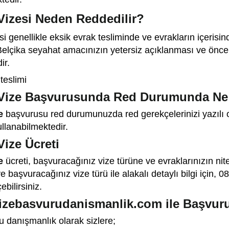
Vizesi Neden Reddedilir?
si genellikle eksik evrak tesliminde ve evrakların içeris
elçika seyahat amacınızın yetersiz açıklanması ve önceki
ir.
teslimi
 Vize Başvurusunda Red Durumunda Ne 
e
başvurusu red durumunuzda red gerekçelerinizi yazılı o
ullanabilmektedir.
Vize Ücreti
ze
ücreti, başvuracağınız vize türüne ve evraklarınızın nit
i ve başvuracağınız vize türü ile alakalı detaylı bilgi içi
ebilirsiniz.
izebasvurudanismanlik.com ile Başvuru
u danışmanlık olarak sizlere;