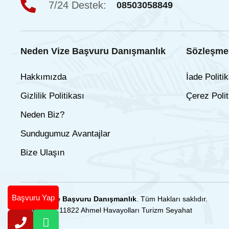
7/24 Destek:
08503058849
Neden Vize Başvuru Danışmanlık
Sözleşmel
Hakkımızda
İade Politik
Gizlilik Politikası
Çerez Polit
Neden Biz?
Sundugumuz Avantajlar
Bize Ulaşın
Başvuru Yap
© 2025
Vize Başvuru Danışmanlık
. Tüm Hakları saklıdır.
Türsab No:
11822 Ahmel Havayolları Turizm Seyahat