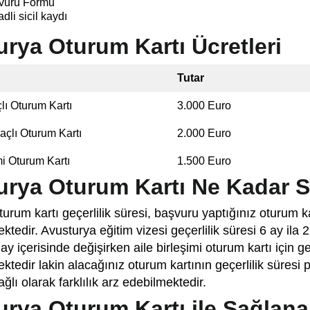
vuru Formu
adli sicil kaydı
rya Oturum Kartı Ücretleri
Tutar
lı Oturum Kartı
3.000 Euro
çlı Oturum Kartı
2.000 Euro
mi Oturum Kartı
1.500 Euro
urya Oturum Kartı Ne Kadar S
urum kartı geçerlilik süresi, başvuru yaptığınız oturum ka
ktedir. Avusturya eğitim vizesi geçerlilik süresi 6 ay ila
 ay içerisinde değişirken aile birleşimi oturum kartı için g
ktedir lakin alacağınız oturum kartının geçerlilik süresi p
ağlı olarak farklılık arz edebilmektedir.
rya Oturum Kartı ile Sağlana