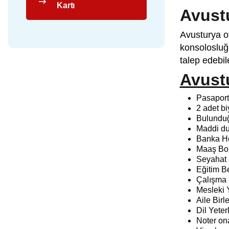
Kartı
Avust
Avusturya o
konsolosluğ
talep edebil
Avustu
Pasaport
2 adet bi
Bulunduğ
Maddi du
Banka H
Maaş Bo
Seyahat s
Eğitim Be
Çalışma 
Mesleki Y
Aile Birl
Dil Yeter
Noter on