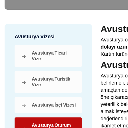
Avust
Avusturya Vizesi
Avusturya o
dolayı uzu
Avusturya Ticari
Kartın türün
Vize
Avustu
Avusturya o
Avusturya Turistik
belirlemeli
Vize
amaçtan dol
öne çıkaraca
yeterlilik b
Avusturya İşçi Vizesi
almak isteye
değerlendir
Avusturya Oturum
ikamet etme