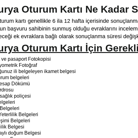
urya Oturum Kartı Ne Kadar 
turum kartı genellikle 6 ila 12 hafta içerisinde sonuçla
un başvuru sahibinin sunmuş olduğu evraklarını inceleme 
eceği ek evraklara bağlı olarak sonuçlanma süresi değişk
rya Oturum Kartı İçin Gerekl
 ve pasaport Fotokopisi
yometrik Fotoğraf
unuz ili belgeleyen ikamet belgesi
rum belgeleri
esap Dökümü
rdrosu
ağlık poliçesi
lgeleri
Belgeleri
eterlilik Belgeleri
eşimi Belgeleri
lilik Belgesi
aylı doğum Belgesi