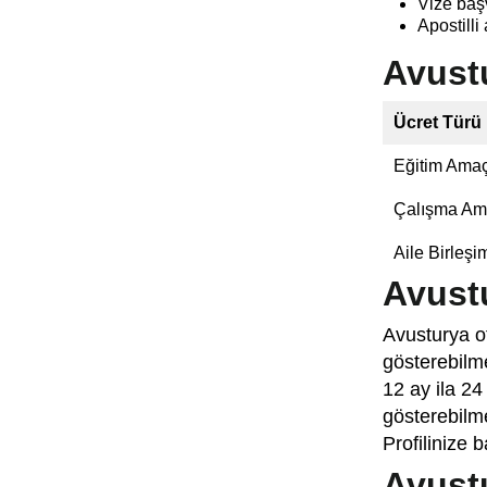
Vize baş
Apostilli 
Avustu
Ücret Türü
Eğitim Amaç
Çalışma Ama
Aile Birleşi
Avust
Avusturya ot
gösterebilme
12 ay ila 24
gösterebilme
Profilinize b
Avustu