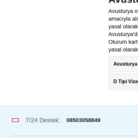
Avusturya ot
amacıyla alı
yasal olarak
Avusturya’d
Oturum kartı
yasal olarak
Avusturya 
D Tipi Viz
7/24 Destek:
08503058849