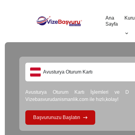
Ana
Kuru
Sayfa
Avusturya Oturum Kartı
Avusturya Oturum Kartı İşlemleri ve D 
Vizebasvurudanismanlik.com ile hızlı,kolay!
Başvurunuzu Başlatın